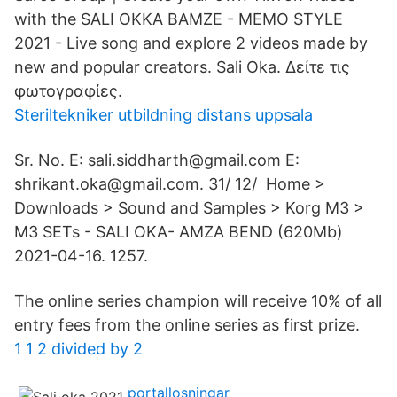
with the SALI OKKA BAMZE - MEMO STYLE
2021 - Live song and explore 2 videos made by
new and popular creators. Sali Oka. Δείτε τις
φωτογραφίες.
Steriltekniker utbildning distans uppsala
Sr. No. E: sali.siddharth@gmail.com E:
shrikant.oka@gmail.com. 31/ 12/ Home >
Downloads > Sound and Samples > Korg M3 >
M3 SETs - SALI OKA- AMZA BEND (620Mb)
2021-04-16. 1257.
The online series champion will receive 10% of all
entry fees from the online series as first prize.
1 1 2 divided by 2
portallosningar