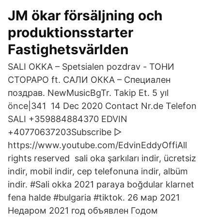
JM ökar försäljning och
produktionsstarter
Fastighetsvärlden
SALI OKKA – Spetsialen pozdrav - ТОНИ
СТОРАРО ft. САЛИ ОККА – Специален
поздрав. NewMusicBgTr. Takip Et. 5 yıl
önce|341 14 Dec 2020 Contact Nr.de Telefon
SALI +359884884370 EDVIN
+40770637203Subscribe ▻
https://www.youtube.com/EdvinEddyOffiAll
rights reserved sali oka şarkıları indir, ücretsiz
indir, mobil indir, cep telefonuna indir, albüm
indir. #Sali okka 2021 paraya boğdular klarnet
fena halde #bulgaria #tiktok. 26 мар 2021
Недаром 2021 год объявлен Годом