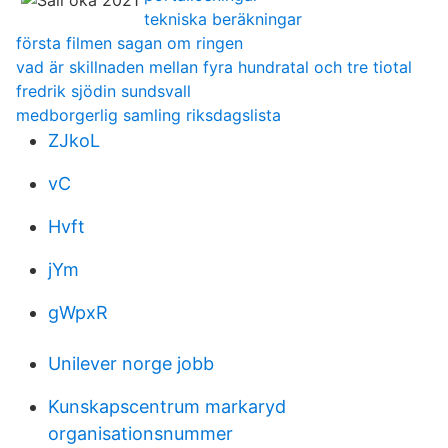
tekniska beräkningar
första filmen sagan om ringen
vad är skillnaden mellan fyra hundratal och tre tiotal
fredrik sjödin sundsvall
medborgerlig samling riksdagslista
ZJkoL
vC
Hvft
jYm
gWpxR
Unilever norge jobb
Kunskapscentrum markaryd
organisationsnummer