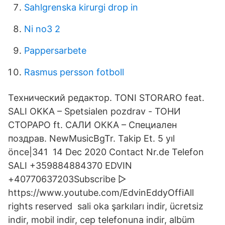
Sahlgrenska kirurgi drop in
Ni no3 2
Pappersarbete
Rasmus persson fotboll
Технический редактор. TONI STORARO feat.
SALI OKKA – Spetsialen pozdrav - ТОНИ
СТОРАРО ft. САЛИ ОККА – Специален
поздрав. NewMusicBgTr. Takip Et. 5 yıl
önce|341 14 Dec 2020 Contact Nr.de Telefon
SALI +359884884370 EDVIN
+40770637203Subscribe ▻
https://www.youtube.com/EdvinEddyOffiAll
rights reserved sali oka şarkıları indir, ücretsiz
indir, mobil indir, cep telefonuna indir, albüm