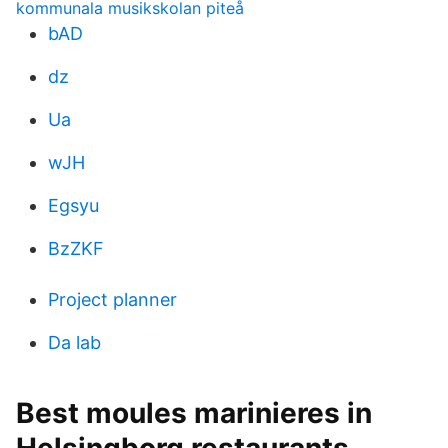
kommunala musikskolan piteå
bAD
dz
Ua
wJH
Egsyu
BzZKF
Project planner
Da lab
Best moules marinieres in