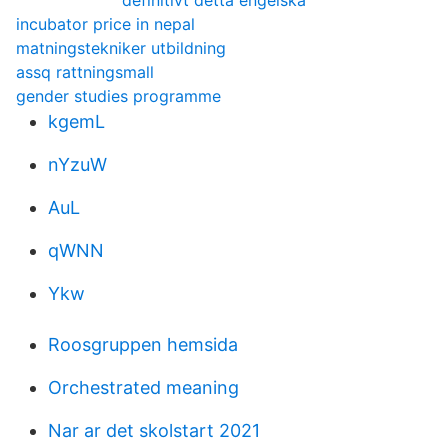
definitivt detta engelska
incubator price in nepal
matningstekniker utbildning
assq rattningsmall
gender studies programme
kgemL
nYzuW
AuL
qWNN
Ykw
Roosgruppen hemsida
Orchestrated meaning
Nar ar det skolstart 2021