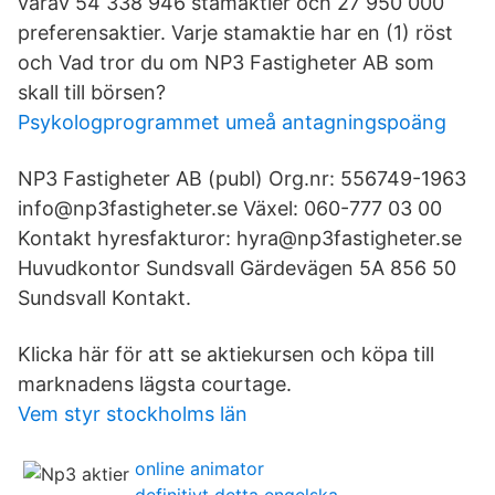
varav 54 338 946 stamaktier och 27 950 000
preferensaktier. Varje stamaktie har en (1) röst
och Vad tror du om NP3 Fastigheter AB som
skall till börsen?
Psykologprogrammet umeå antagningspoäng
NP3 Fastigheter AB (publ) Org.nr: 556749-1963
info@np3fastigheter.se Växel: 060-777 03 00
Kontakt hyresfakturor: hyra@np3fastigheter.se
Huvudkontor Sundsvall Gärdevägen 5A 856 50
Sundsvall Kontakt.
Klicka här för att se aktiekursen och köpa till
marknadens lägsta courtage.
Vem styr stockholms län
online animator