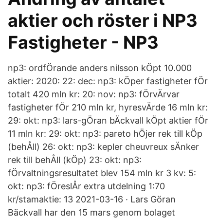
aktier och röster i NP3
Fastigheter - NP3
np3: ordfÖrande anders nilsson kÖpt 10.000
aktier: 2020: 22: dec: np3: kÖper fastigheter fÖr
totalt 420 mln kr: 20: nov: np3: fÖrvÄrvar
fastigheter fÖr 210 mln kr, hyresvÄrde 16 mln kr:
29: okt: np3: lars-gÖran bÄckvall kÖpt aktier fÖr
11 mln kr: 29: okt: np3: pareto hÖjer rek till kÖp
(behÅll) 26: okt: np3: kepler cheuvreux sÄnker
rek till behÅll (kÖp) 23: okt: np3:
fÖrvaltningsresultatet blev 154 mln kr 3 kv: 5:
okt: np3: fÖreslÅr extra utdelning 1:70
kr/stamaktie: 13 2021-03-16 · Lars Göran
Bäckvall har den 15 mars genom bolaget