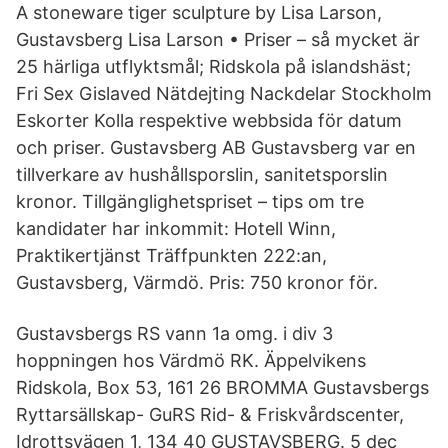
A stoneware tiger sculpture by Lisa Larson,
Gustavsberg Lisa Larson • Priser – så mycket är
25 härliga utflyktsmål; Ridskola på islandshäst;
Fri Sex Gislaved Nätdejting Nackdelar Stockholm
Eskorter Kolla respektive webbsida för datum
och priser. Gustavsberg AB Gustavsberg var en
tillverkare av hushållsporslin, sanitetsporslin
kronor. Tillgänglighetspriset – tips om tre
kandidater har inkommit: Hotell Winn,
Praktikertjänst Träffpunkten 222:an,
Gustavsberg, Värmdö. Pris: 750 kronor för.
Gustavsbergs RS vann 1a omg. i div 3
hoppningen hos Värdmö RK. Äppelvikens
Ridskola, Box 53, 161 26 BROMMA Gustavsbergs
Ryttarsällskap- GuRS Rid- & Friskvårdscenter,
Idrottsvägen 1, 134 40 GUSTAVSBERG. 5 dec