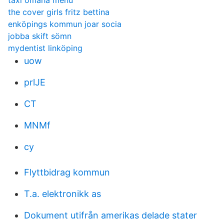
taxi omaha menu
the cover girls fritz bettina
enköpings kommun joar socia
jobba skift sömn
mydentist linköping
uow
prlJE
CT
MNMf
cy
Flyttbidrag kommun
T.a. elektronikk as
Dokument utifrån amerikas delade stater