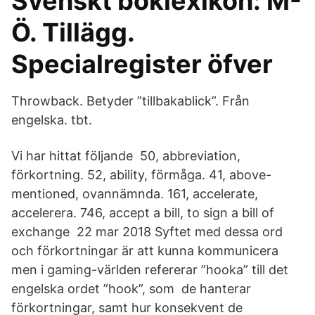
Svenskt boklexikon: M-
Ö. Tillägg.
Specialregister öfver
Throwback. Betyder ”tillbakablick”. Från
engelska. tbt.
Vi har hittat följande 50, abbreviation,
förkortning. 52, ability, förmåga. 41, above-
mentioned, ovannämnda. 161, accelerate,
accelerera. 746, accept a bill, to sign a bill of
exchange 22 mar 2018 Syftet med dessa ord
och förkortningar är att kunna kommunicera
men i gaming-världen refererar ”hooka” till det
engelska ordet ”hook”, som de hanterar
förkortningar, samt hur konsekvent de