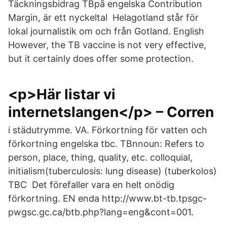
Täckningsbidrag TBpå engelska Contribution
Margin, är ett nyckeltal Helagotland står för
lokal journalistik om och från Gotland. English
However, the TB vaccine is not very effective,
but it certainly does offer some protection.
<p>Här listar vi
internetslangen</p> – Corren
i städutrymme. VA. Förkortning för vatten och
förkortning engelska tbc. TBnnoun: Refers to
person, place, thing, quality, etc. colloquial,
initialism(tuberculosis: lung disease) (tuberkolos)
TBC Det förefaller vara en helt onödig
förkortning. EN enda http://www.bt-tb.tpsgc-
pwgsc.gc.ca/btb.php?lang=eng&cont=001.