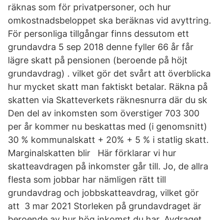
räknas som för privatpersoner, och hur
omkostnadsbeloppet ska beräknas vid avyttring.
För personliga tillgångar finns dessutom ett
grundavdra 5 sep 2018 denne fyller 66 år får
lägre skatt på pensionen (beroende på höjt
grundavdrag) . vilket gör det svårt att överblicka
hur mycket skatt man faktiskt betalar. Räkna på
skatten via Skatteverkets räknesnurra där du sk
Den del av inkomsten som överstiger 703 300
per år kommer nu beskattas med (i genomsnitt)
30 % kommunalskatt + 20% + 5 % i statlig skatt.
Marginalskatten blir Här förklarar vi hur
skatteavdragen på inkomster går till. Jo, de allra
flesta som jobbar har nämligen rätt till
grundavdrag och jobbskatteavdrag, vilket gör
att 3 mar 2021 Storleken på grundavdraget är
beroende av hur hög inkomst du har. Avdraget