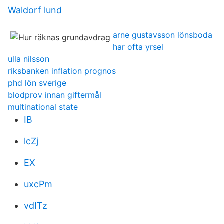
Waldorf lund
arne gustavsson lönsboda
har ofta yrsel
ulla nilsson
riksbanken inflation prognos
phd lön sverige
blodprov innan giftermål
multinational state
IB
lcZj
EX
uxcPm
vdITz