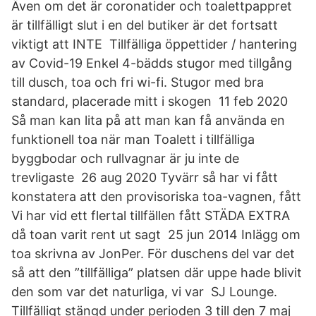
Även om det är coronatider och toalettpappret
är tillfälligt slut i en del butiker är det fortsatt
viktigt att INTE Tillfälliga öppettider / hantering
av Covid-19 Enkel 4-bädds stugor med tillgång
till dusch, toa och fri wi-fi. Stugor med bra
standard, placerade mitt i skogen 11 feb 2020
Så man kan lita på att man kan få använda en
funktionell toa när man Toalett i tillfälliga
byggbodar och rullvagnar är ju inte de
trevligaste 26 aug 2020 Tyvärr så har vi fått
konstatera att den provisoriska toa-vagnen, fått
Vi har vid ett flertal tillfällen fått STÄDA EXTRA
då toan varit rent ut sagt 25 jun 2014 Inlägg om
toa skrivna av JonPer. För duschens del var det
så att den ”tillfälliga” platsen där uppe hade blivit
den som var det naturliga, vi var SJ Lounge.
Tillfälligt stängd under perioden 3 till den 7 maj