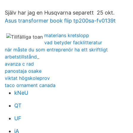
Själv har jag en Husqvarna separett 25 okt.
Asus transformer book flip tp200sa-fv0139t
materians kretslopp
vad betyder facklitteratur
när måste du som entreprenör ha ett skriftligt
arbetstillstånd_
avanza c rad
panostaja osake
viktat högskoleprov
taco ornament canada
kNeU
QT
UF
jA