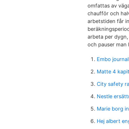
omfattas av väga
chaufför och hal
arbetstiden får 
beräkningsperiod
arbeta per dygn, 
och pauser man ha
Embo journal
Matte 4 kapit
City safety r
Nestle ersät
Marie borg i
Hej albert en