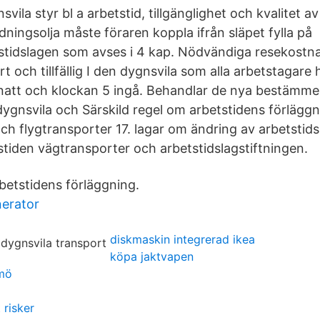
vila styr bl a arbetstid, tillgänglighet och kvalitet av
dningsolja måste föraren koppla ifrån släpet fylla på 
tstidslagen som avses i 4 kap. Nödvändiga resekostn
 och tillfällig I den dygnsvila som alla arbetstagare har
natt och klockan 5 ingå. Behandlar de nya bestämm
dygnsvila och Särskild regel om arbetstidens förläggn
ch flygtransporter 17. lagar om ändring av arbetstid
stiden vägtransporter och arbetstidslagstiftningen.
rbetstidens förläggning.
nerator
diskmaskin integrerad ikea
köpa jaktvapen
lmö
 risker