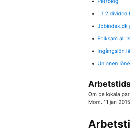
Petrologi
1 1 2 divided
Jobindex.dk 
Folksam allri
Ingångslön l
Unionen lönes
Arbetstid
Om de lokala part
Mom. 11 jan 2015
Arbetst