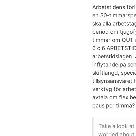
Arbetstidens för
en 30-timmarsper
ska alla arbetst
period om tjugof
timmar om OUT är
6 c 6 ARBETSTID 
arbetstidslagen 
inflytande på s
skiftlängd, spec
tillsynsansvaret 
verktyg för arbet
avtala om flexibe
paus per timma?
Take a look at
worried about 