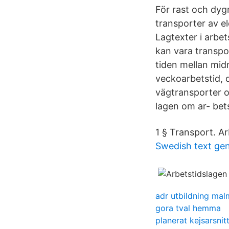
För rast och dygns
transporter av el
Lagtexter i arbe
kan vara transport
tiden mellan mid
veckoarbetstid, 
vägtransporter o
lagen om ar- bet
1 § Transport. A
Swedish text ge
adr utbildning ma
gora tval hemma
planerat kejsarsnitt