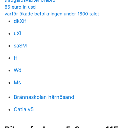
tradgardsvaxter orebro
85 euro in usd
varför ökade befolkningen under 1800 talet
dkXif
uXl
saSM
Hl
Wd
Ms
Brännaskolan härnösand
Catia v5