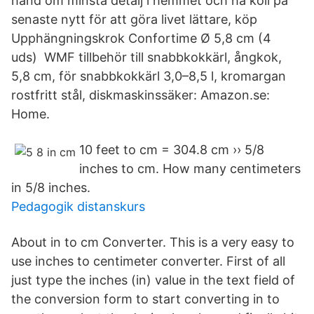
hand om minsta detalj i hemmet och ha koll på
senaste nytt för att göra livet lättare, köp
Upphängningskrok Confortime Ø 5,8 cm (4
uds) WMF tillbehör till snabbkokkärl, ångkok,
5,8 cm, för snabbkokkärl 3,0–8,5 l, kromargan
rostfritt stål, diskmaskinssäker: Amazon.se:
Home.
10 feet to cm = 304.8 cm ›› 5/8
inches to cm. How many centimeters
in 5/8 inches.
Pedagogik distanskurs
About in to cm Converter. This is a very easy to
use inches to centimeter converter. First of all
just type the inches (in) value in the text field of
the conversion form to start converting in to