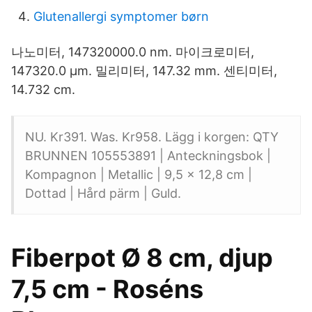
Glutenallergi symptomer børn
나노미터, 147320000.0 nm. 마이크로미터,
147320.0 µm. 밀리미터, 147.32 mm. 센티미터,
14.732 cm.
NU. Kr391. Was. Kr958. Lägg i korgen: QTY
BRUNNEN 105553891 | Anteckningsbok |
Kompagnon | Metallic | 9,5 x 12,8 cm |
Dottad | Hård pärm | Guld.
Fiberpot Ø 8 cm, djup
7,5 cm - Roséns